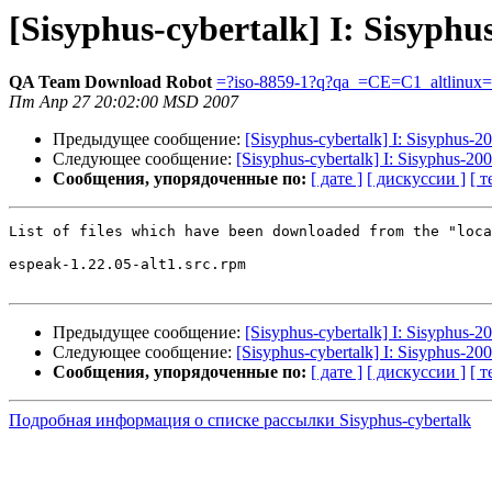
[Sisyphus-cybertalk] I: Sisyphu
QA Team Download Robot
=?iso-8859-1?q?qa_=CE=C1_altlinux
Пт Апр 27 20:02:00 MSD 2007
Предыдущее сообщение:
[Sisyphus-cybertalk] I: Sisyphus-
Следующее сообщение:
[Sisyphus-cybertalk] I: Sisyphus-2
Сообщения, упорядоченные по:
[ дате ]
[ дискуссии ]
[ т
List of files which have been downloaded from the "loca
espeak-1.22.05-alt1.src.rpm

Предыдущее сообщение:
[Sisyphus-cybertalk] I: Sisyphus-
Следующее сообщение:
[Sisyphus-cybertalk] I: Sisyphus-2
Сообщения, упорядоченные по:
[ дате ]
[ дискуссии ]
[ т
Подробная информация о списке рассылки Sisyphus-cybertalk