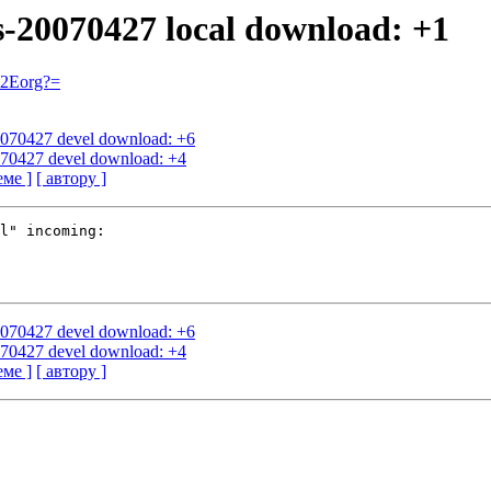
s-20070427 local download: +1
=2Eorg?=
20070427 devel download: +6
0070427 devel download: +4
еме ]
[ автору ]
l" incoming:

20070427 devel download: +6
0070427 devel download: +4
еме ]
[ автору ]