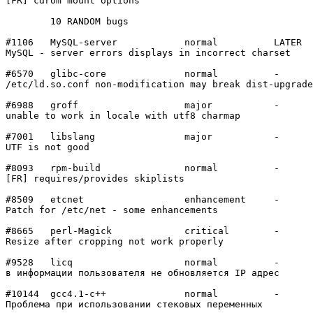
[FR] cdrom mount options

	10 RANDOM bugs

#1106	MySQL-server    	normal  	LATER

MySQL - server errors displays in incorrect charset

#6570	glibc-core      	normal  	-

/etc/ld.so.conf non-modification may break dist-upgrade

#6988	groff           	major   	-

unable to work in locale with utf8 charmap

#7001	libslang        	major   	-

UTF is not good

#8093	rpm-build       	normal  	-

[FR] requires/provides skiplists

#8509	etcnet          	enhancement	-

Patch for /etc/net - some enhancements

#8665	perl-Magick     	critical	-

Resize after cropping not work properly

#9528	licq            	normal  	-

в информации пользователя не обновляется IP адрес

#10144	gcc4.1-c++      	normal  	-

Проблема при использовании стековых переменных
