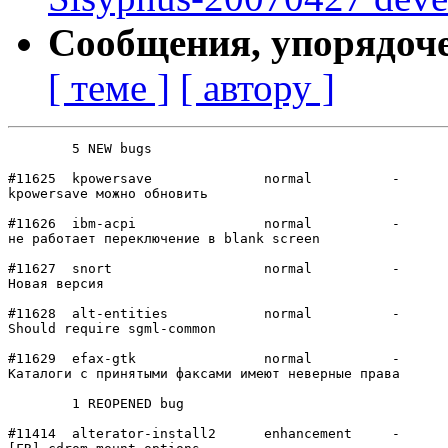
Сообщения, упорядоч
[ теме ]
[ автору ]
	5 NEW bugs

#11625	kpowersave      	normal  	-

kpowersave можно обновить

#11626	ibm-acpi        	normal  	-

не работает переключение в blank screen

#11627	snort           	normal  	-

Новая версия

#11628	alt-entities    	normal  	-

Should require sgml-common

#11629	efax-gtk        	normal  	-

Каталоги с принятыми факсами имеют неверные права

	1 REOPENED bug

#11414	alterator-install2	enhancement	-
