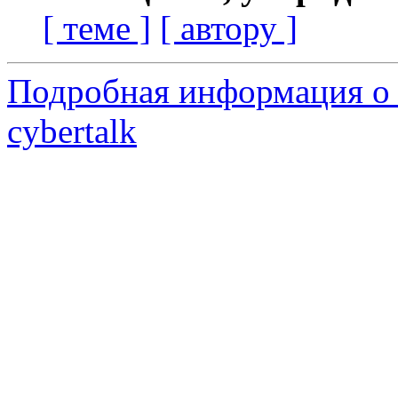
[ теме ]
[ автору ]
Подробная информация о 
cybertalk