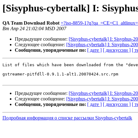
[Sisyphus-cybertalk] I: Sisyph
QA Team Download Robot
=?iso-8859-1?q?qa_=CE=C1_altlinux
Вт Апр 24 21:02:04 MSD 2007
Предыдущее сообщение:
[Sisyphus-cybertalk] I: Sisyphus-
Следующее сообщение:
[Sisyphus-cybertalk] I: Sisyphus-2
Сообщения, упорядоченные по:
[ дате ]
[ дискуссии ]
[ т
List of files which have been downloaded from the "deve
gstreamer-pitfdll-0.9.1.1-alt1.20070424.src.rpm

Предыдущее сообщение:
[Sisyphus-cybertalk] I: Sisyphus-
Следующее сообщение:
[Sisyphus-cybertalk] I: Sisyphus-2
Сообщения, упорядоченные по:
[ дате ]
[ дискуссии ]
[ т
Подробная информация о списке рассылки Sisyphus-cybertalk