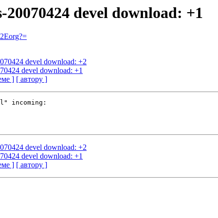
us-20070424 devel download: +1
=2Eorg?=
20070424 devel download: +2
0070424 devel download: +1
еме ]
[ автору ]
l" incoming:

20070424 devel download: +2
0070424 devel download: +1
еме ]
[ автору ]