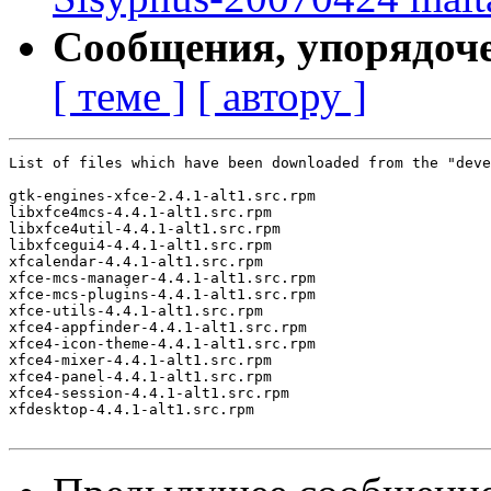
Сообщения, упорядоч
[ теме ]
[ автору ]
List of files which have been downloaded from the "deve
gtk-engines-xfce-2.4.1-alt1.src.rpm

libxfce4mcs-4.4.1-alt1.src.rpm

libxfce4util-4.4.1-alt1.src.rpm

libxfcegui4-4.4.1-alt1.src.rpm

xfcalendar-4.4.1-alt1.src.rpm

xfce-mcs-manager-4.4.1-alt1.src.rpm

xfce-mcs-plugins-4.4.1-alt1.src.rpm

xfce-utils-4.4.1-alt1.src.rpm

xfce4-appfinder-4.4.1-alt1.src.rpm

xfce4-icon-theme-4.4.1-alt1.src.rpm

xfce4-mixer-4.4.1-alt1.src.rpm

xfce4-panel-4.4.1-alt1.src.rpm

xfce4-session-4.4.1-alt1.src.rpm

xfdesktop-4.4.1-alt1.src.rpm
