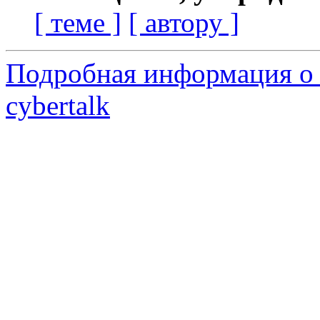
[ теме ]
[ автору ]
Подробная информация о 
cybertalk