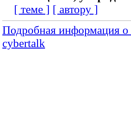
[ теме ]
[ автору ]
Подробная информация о 
cybertalk