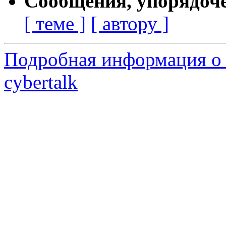
Сообщения, упорядоч
[ теме ]
[ автору ]
Подробная информация о 
cybertalk