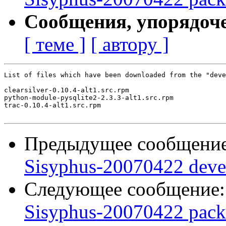
Сообщения, упорядоч
[ теме ]
[ автору ]
List of files which have been downloaded from the "deve
clearsilver-0.10.4-alt1.src.rpm

python-module-pysqlite2-2.3.3-alt1.src.rpm

trac-0.10.4-alt1.src.rpm

Предыдущее сообщени
Sisyphus-20070422 deve
Следующее сообщение
Sisyphus-20070422 pack