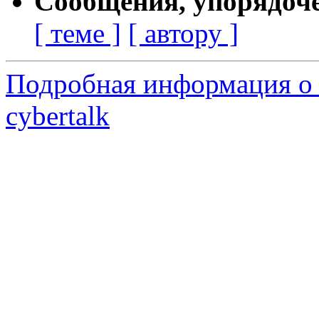
Сообщения, упорядоч
[ теме ]
[ автору ]
Подробная информация о 
cybertalk