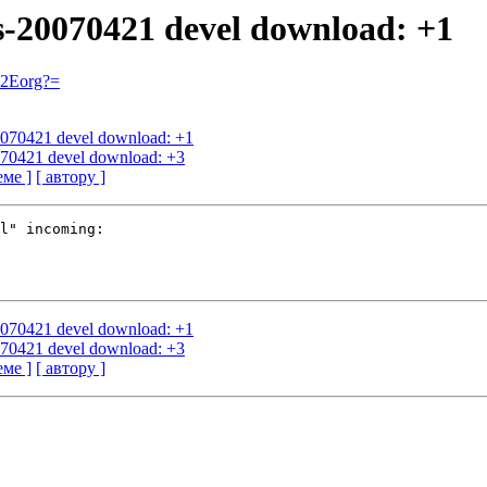
us-20070421 devel download: +1
=2Eorg?=
20070421 devel download: +1
0070421 devel download: +3
еме ]
[ автору ]
l" incoming:

20070421 devel download: +1
0070421 devel download: +3
еме ]
[ автору ]