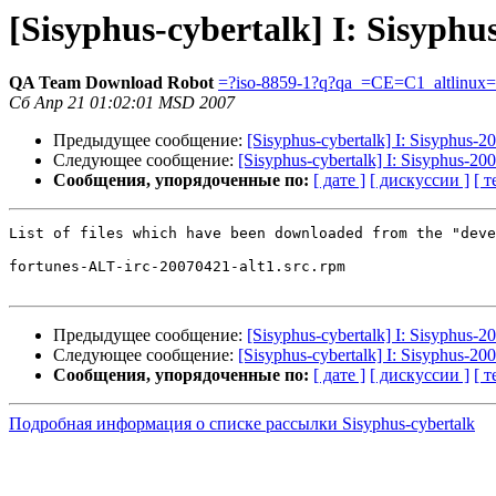
[Sisyphus-cybertalk] I: Sisyph
QA Team Download Robot
=?iso-8859-1?q?qa_=CE=C1_altlinux
Сб Апр 21 01:02:01 MSD 2007
Предыдущее сообщение:
[Sisyphus-cybertalk] I: Sisyphus-
Следующее сообщение:
[Sisyphus-cybertalk] I: Sisyphus-2
Сообщения, упорядоченные по:
[ дате ]
[ дискуссии ]
[ т
List of files which have been downloaded from the "deve
fortunes-ALT-irc-20070421-alt1.src.rpm

Предыдущее сообщение:
[Sisyphus-cybertalk] I: Sisyphus-
Следующее сообщение:
[Sisyphus-cybertalk] I: Sisyphus-2
Сообщения, упорядоченные по:
[ дате ]
[ дискуссии ]
[ т
Подробная информация о списке рассылки Sisyphus-cybertalk