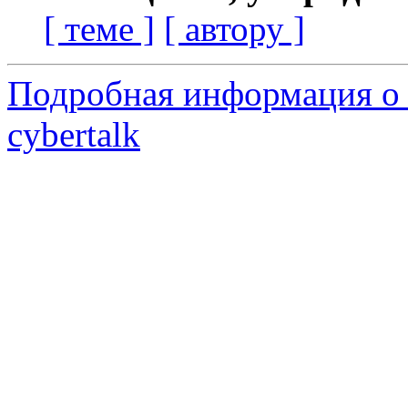
[ теме ]
[ автору ]
Подробная информация о 
cybertalk