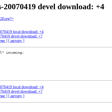
us-20070419 devel download: +4
=2Eorg?=
20070419 local download: +4
0070419 devel download: +7
еме ]
[ автору ]
l" incoming:

20070419 local download: +4
0070419 devel download: +7
еме ]
[ автору ]