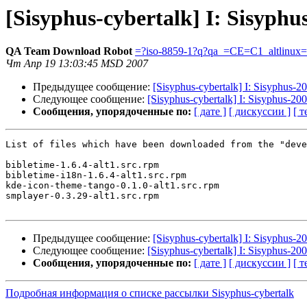
[Sisyphus-cybertalk] I: Sisyph
QA Team Download Robot
=?iso-8859-1?q?qa_=CE=C1_altlinux
Чт Апр 19 13:03:45 MSD 2007
Предыдущее сообщение:
[Sisyphus-cybertalk] I: Sisyphus-
Следующее сообщение:
[Sisyphus-cybertalk] I: Sisyphus-2
Сообщения, упорядоченные по:
[ дате ]
[ дискуссии ]
[ т
List of files which have been downloaded from the "deve
bibletime-1.6.4-alt1.src.rpm

bibletime-i18n-1.6.4-alt1.src.rpm

kde-icon-theme-tango-0.1.0-alt1.src.rpm

smplayer-0.3.29-alt1.src.rpm

Предыдущее сообщение:
[Sisyphus-cybertalk] I: Sisyphus-
Следующее сообщение:
[Sisyphus-cybertalk] I: Sisyphus-2
Сообщения, упорядоченные по:
[ дате ]
[ дискуссии ]
[ т
Подробная информация о списке рассылки Sisyphus-cybertalk