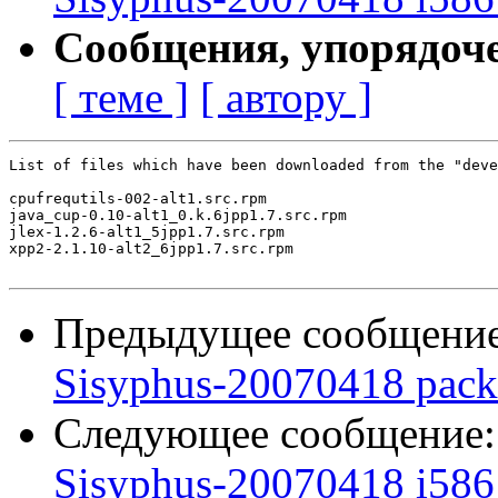
Сообщения, упорядоч
[ теме ]
[ автору ]
List of files which have been downloaded from the "deve
cpufrequtils-002-alt1.src.rpm

java_cup-0.10-alt1_0.k.6jpp1.7.src.rpm

jlex-1.2.6-alt1_5jpp1.7.src.rpm

xpp2-2.1.10-alt2_6jpp1.7.src.rpm

Предыдущее сообщени
Sisyphus-20070418 pack
Следующее сообщение
Sisyphus-20070418 i586 