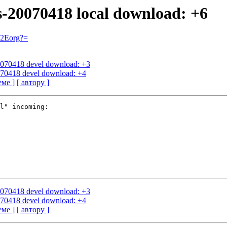
s-20070418 local download: +6
=2Eorg?=
20070418 devel download: +3
0070418 devel download: +4
еме ]
[ автору ]
l" incoming:

20070418 devel download: +3
0070418 devel download: +4
еме ]
[ автору ]