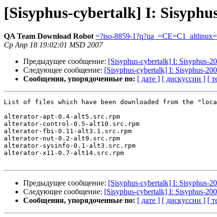
[Sisyphus-cybertalk] I: Sisyphu
QA Team Download Robot
=?iso-8859-1?q?qa_=CE=C1_altlinux
Ср Апр 18 19:02:01 MSD 2007
Предыдущее сообщение:
[Sisyphus-cybertalk] I: Sisyphus-
Следующее сообщение:
[Sisyphus-cybertalk] I: Sisyphus-2
Сообщения, упорядоченные по:
[ дате ]
[ дискуссии ]
[ т
List of files which have been downloaded from the "loca
alterator-apt-0.4-alt5.src.rpm

alterator-control-0.5-alt10.src.rpm

alterator-fbi-0.11-alt3.1.src.rpm

alterator-nut-0.2-alt9.src.rpm

alterator-sysinfo-0.1-alt3.src.rpm

alterator-x11-0.7-alt14.src.rpm

Предыдущее сообщение:
[Sisyphus-cybertalk] I: Sisyphus-
Следующее сообщение:
[Sisyphus-cybertalk] I: Sisyphus-2
Сообщения, упорядоченные по:
[ дате ]
[ дискуссии ]
[ т