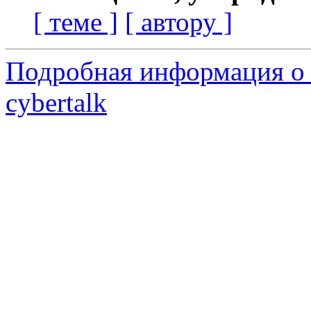
[ теме ]
[ автору ]
Подробная информация о 
cybertalk