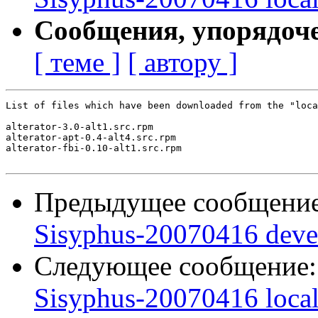
Сообщения, упорядоч
[ теме ]
[ автору ]
List of files which have been downloaded from the "loca
alterator-3.0-alt1.src.rpm

alterator-apt-0.4-alt4.src.rpm

alterator-fbi-0.10-alt1.src.rpm

Предыдущее сообщени
Sisyphus-20070416 deve
Следующее сообщение
Sisyphus-20070416 loca