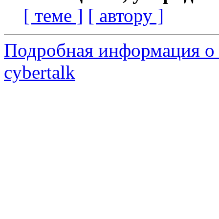
[ теме ]
[ автору ]
Подробная информация о 
cybertalk