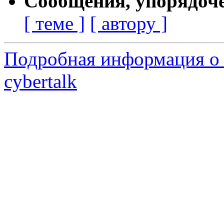
Сообщения, упорядоч
[ теме ]
[ автору ]
Подробная информация о 
cybertalk