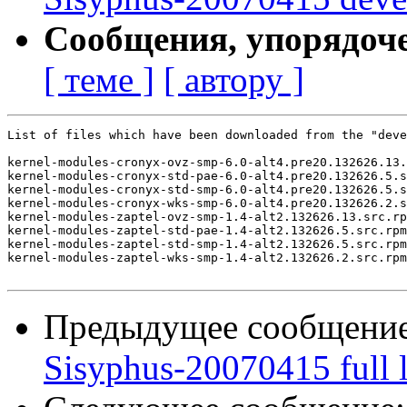
Сообщения, упорядоч
[ теме ]
[ автору ]
List of files which have been downloaded from the "deve
kernel-modules-cronyx-ovz-smp-6.0-alt4.pre20.132626.13.
kernel-modules-cronyx-std-pae-6.0-alt4.pre20.132626.5.s
kernel-modules-cronyx-std-smp-6.0-alt4.pre20.132626.5.s
kernel-modules-cronyx-wks-smp-6.0-alt4.pre20.132626.2.s
kernel-modules-zaptel-ovz-smp-1.4-alt2.132626.13.src.rp
kernel-modules-zaptel-std-pae-1.4-alt2.132626.5.src.rpm

kernel-modules-zaptel-std-smp-1.4-alt2.132626.5.src.rpm

kernel-modules-zaptel-wks-smp-1.4-alt2.132626.2.src.rpm

Предыдущее сообщени
Sisyphus-20070415 full l