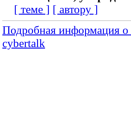
[ теме ]
[ автору ]
Подробная информация о 
cybertalk