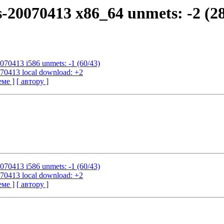
s-20070413 x86_64 unmets: -2 (2
0070413 i586 unmets: -1 (60/43)
070413 local download: +2
еме ]
[ автору ]
0070413 i586 unmets: -1 (60/43)
070413 local download: +2
еме ]
[ автору ]