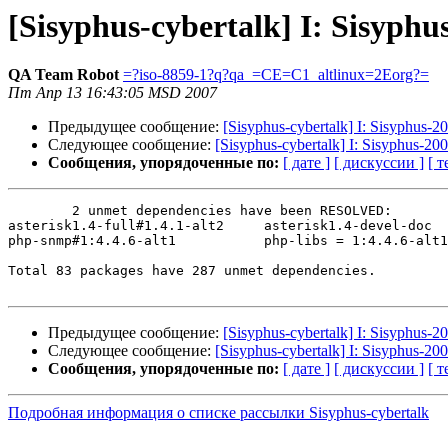
[Sisyphus-cybertalk] I: Sisyphu
QA Team Robot
=?iso-8859-1?q?qa_=CE=C1_altlinux=2Eorg?=
Пт Апр 13 16:43:05 MSD 2007
Предыдущее сообщение:
[Sisyphus-cybertalk] I: Sisyphus-2
Следующее сообщение:
[Sisyphus-cybertalk] I: Sisyphus-20
Сообщения, упорядоченные по:
[ дате ]
[ дискуссии ]
[ т
	2 unmet dependencies have been RESOLVED:

asterisk1.4-full#1.4.1-alt2	asterisk1.4-devel-doc

php-snmp#1:4.4.6-alt1   	php-libs = 1:4.4.6-alt1

Total 83 packages have 287 unmet dependencies.

Предыдущее сообщение:
[Sisyphus-cybertalk] I: Sisyphus-2
Следующее сообщение:
[Sisyphus-cybertalk] I: Sisyphus-20
Сообщения, упорядоченные по:
[ дате ]
[ дискуссии ]
[ т
Подробная информация о списке рассылки Sisyphus-cybertalk