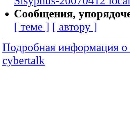
Sisyphus-20070412 loca
Сообщения, упорядоч
[ теме ]
[ автору ]
Подробная информация о 
cybertalk