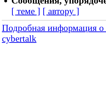
Сообщения, упорядоч
[ теме ]
[ автору ]
Подробная информация о 
cybertalk