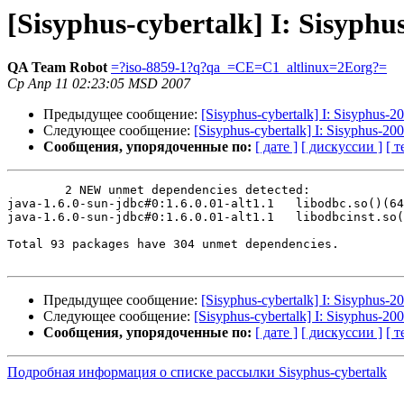
[Sisyphus-cybertalk] I: Sisyphu
QA Team Robot
=?iso-8859-1?q?qa_=CE=C1_altlinux=2Eorg?=
Ср Апр 11 02:23:05 MSD 2007
Предыдущее сообщение:
[Sisyphus-cybertalk] I: Sisyphus-2
Следующее сообщение:
[Sisyphus-cybertalk] I: Sisyphus-20
Сообщения, упорядоченные по:
[ дате ]
[ дискуссии ]
[ т
	2 NEW unmet dependencies detected:

java-1.6.0-sun-jdbc#0:1.6.0.01-alt1.1	libodbc.so()(64bit)

java-1.6.0-sun-jdbc#0:1.6.0.01-alt1.1	libodbcinst.so()(64bit)

Total 93 packages have 304 unmet dependencies.

Предыдущее сообщение:
[Sisyphus-cybertalk] I: Sisyphus-2
Следующее сообщение:
[Sisyphus-cybertalk] I: Sisyphus-20
Сообщения, упорядоченные по:
[ дате ]
[ дискуссии ]
[ т
Подробная информация о списке рассылки Sisyphus-cybertalk