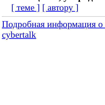
[ теме ]
[ автору ]
Подробная информация о 
cybertalk