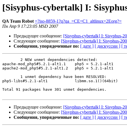
[Sisyphus-cybertalk] I: Sisyphu
QA Team Robot
=?iso-8859-1?q?qa_=CE=C1_altlinux=2Eorg?=
Пн Апр 9 17:23:05 MSD 2007
Предыдущее сообщение:
[Sisyphus-cybertalk] I: Sisyphus-2
Следующее сообщение:
[Sisyphus-cybertalk] I: Sisyphus-20
Сообщения, упорядоченные по:
[ дате ]
[ дискуссии ]
[ т
	2 NEW unmet dependencies detected:

apache-mod_php5#5.2.1-alt1.1	php5 = 5.2.1-alt1

apache2-mod_php5#5.2.1-alt1.2	php5 = 5.2.1-alt1

	1 unmet dependency have been RESOLVED:

php5-libs#5.2.1-alt1    	libmm.so.1()(64bit)

Total 91 packages have 301 unmet dependencies.

Предыдущее сообщение:
[Sisyphus-cybertalk] I: Sisyphus-2
Следующее сообщение:
[Sisyphus-cybertalk] I: Sisyphus-20
Сообщения, упорядоченные по:
[ дате ]
[ дискуссии ]
[ т