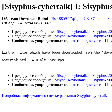
[Sisyphus-cybertalk] I: Sisyph
QA Team Download Robot
=?iso-8859-1?q?qa_=CE=C1_altlinux
Пн Апр 9 04:02:04 MSD 2007
Предыдущее сообщение:
[Sisyphus-cybertalk] I: Sisyphus-
Следующее сообщение:
[Sisyphus-cybertalk] I: Sisyphus-20
Сообщения, упорядоченные по:
[ дате ]
[ дискуссии ]
[ т
List of files which have been downloaded from the "deve
asterisk-std-1.4.0-alt1.src.rpm

Предыдущее сообщение:
[Sisyphus-cybertalk] I: Sisyphus-
Следующее сообщение:
[Sisyphus-cybertalk] I: Sisyphus-20
Сообщения, упорядоченные по:
[ дате ]
[ дискуссии ]
[ т
Подробная информация о списке рассылки Sisyphus-cybertalk