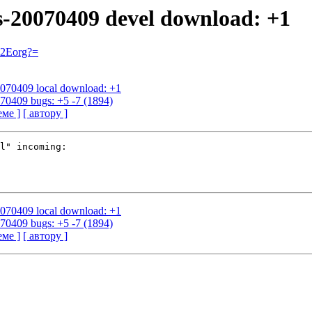
us-20070409 devel download: +1
=2Eorg?=
20070409 local download: +1
070409 bugs: +5 -7 (1894)
еме ]
[ автору ]
l" incoming:

20070409 local download: +1
070409 bugs: +5 -7 (1894)
еме ]
[ автору ]