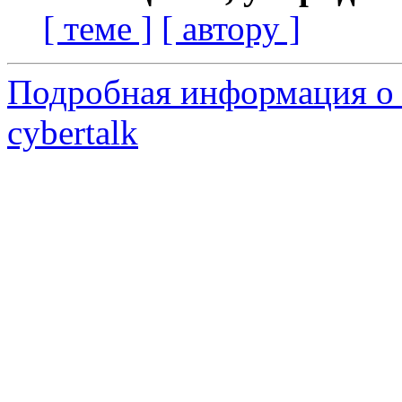
[ теме ]
[ автору ]
Подробная информация о 
cybertalk