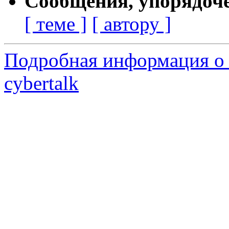
Сообщения, упорядоч
[ теме ]
[ автору ]
Подробная информация о 
cybertalk