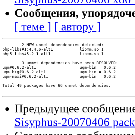
Сообщения, упорядоч
[ теме ]
[ автору ]
	2 NEW unmet dependencies detected:

php-libs#1:4.4.6-alt1   	libmm.so.1

php5-libs#5.2.1-alt1    	libmm.so.1

	3 unmet dependencies have been RESOLVED:

uqm#0.6.2-alt1          	uqm-bin = 0.6.2

uqm-big#0.6.2-alt1      	uqm-bin = 0.6.2

uqm-maxi#0.6.2-alt1     	uqm-bin = 0.6.2

Total 49 packages have 66 unmet dependencies.

Предыдущее сообщени
Sisyphus-20070406 packa