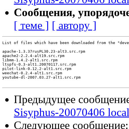
Сообщения, упорядоч
[ теме ]
[ автору ]
List of files which have been downloaded from the "deve
apache-1.3.37rusPL30.23-alt3.src.rpm

apache2-2.2.4-alt19.src.rpm

libmm-1.4.2-alt1.src.rpm

ltspfs-0.3-alt1.20070117.src.rpm

pilot-link-0.12.2-alt1.src.rpm

weechat-0.2.4-alt1.src.rpm

youtube-dl-2007.03.27-alt1.src.rpm

Предыдущее сообщени
Sisyphus-20070406 loca
Следующее сообщение