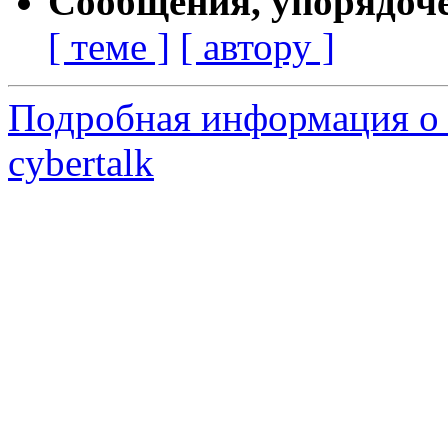
Сообщения, упорядоч
[ теме ]
[ автору ]
Подробная информация о 
cybertalk