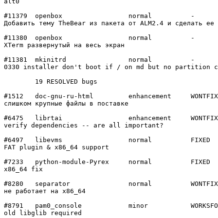
alt0

#11379	openbox         	normal  	-

Добавить тему TheBear из пакета от ALM2.4 и сделать ее 
#11380	openbox         	normal  	-

XTerm развернутый на весь экран

#11381	mkinitrd        	normal  	-

0330 installer don't boot if / on md but no partition c
	19 RESOLVED bugs

#1512	doc-gnu-ru-html 	enhancement	WONTFIX

слишком крупные файлы в поставке

#6475	librtai         	enhancement	WONTFIX

verify dependencies -- are all important?

#6497	libevms         	normal  	FIXED

FAT plugin & x86_64 support

#7233	python-module-Pyrex	normal  	FIXED

x86_64 fix

#8280	separator       	normal  	WONTFIX

не работает на x86_64

#8791	pam0_console    	minor   	WORKSFORME

old libglib required
