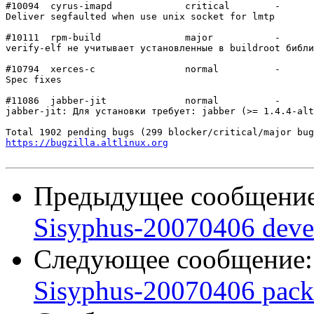
#10094	cyrus-imapd     	critical	-

Deliver segfaulted when use unix socket for lmtp

#10111	rpm-build       	major   	-

verify-elf не учитывает установленные в buildroot библи
#10794	xerces-c        	normal  	-

Spec fixes

#11086	jabber-jit      	normal  	-

jabber-jit: Для установки требует: jabber (>= 1.4.4-alt
https://bugzilla.altlinux.org
Предыдущее сообщени
Sisyphus-20070406 deve
Следующее сообщение
Sisyphus-20070406 pack