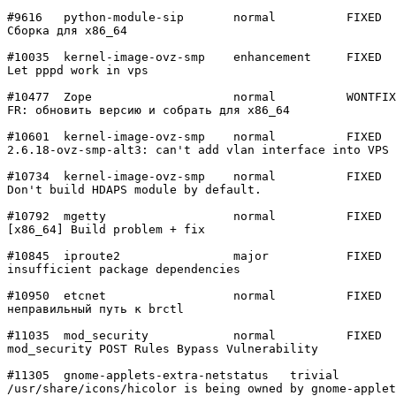
#9616	python-module-sip	normal  	FIXED

Сборка для x86_64

#10035	kernel-image-ovz-smp	enhancement	FIXED

Let pppd work in vps

#10477	Zope            	normal  	WONTFIX

FR: обновить версию и собрать для x86_64

#10601	kernel-image-ovz-smp	normal  	FIXED

2.6.18-ovz-smp-alt3: can't add vlan interface into VPS

#10734	kernel-image-ovz-smp	normal  	FIXED

Don't build HDAPS module by default.

#10792	mgetty          	normal  	FIXED

[x86_64] Build problem + fix

#10845	iproute2        	major   	FIXED

insufficient package dependencies

#10950	etcnet          	normal  	FIXED

неправильный путь к brctl

#11035	mod_security    	normal  	FIXED

mod_security POST Rules Bypass Vulnerability

#11305	gnome-applets-extra-netstatus	trivial 	FIXED

/usr/share/icons/hicolor is being owned by gnome-applet