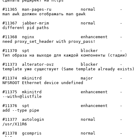
сделать редирект на https

#11365	man-pages-ru    	normal  	-

man awk должен отображать man gawk

#11367	jabber-mrim     	normal  	-

different pid paths

#11368	nginx           	enhancement	-

need proxy_set_header with proxy_pass!

#11370	spt             	blocker 	-

Тип образа на выходе для каждой компоненты (стадии)

#11373	alterator-ovz   	blocker 	-

template уже существует (Same template already exists)

#11374	mkinitrd        	major   	-

NFSROOT Ethernet device undefined

#11375	mkinitrd        	enhancement	-

--with=@listfile

#11376	spt             	enhancement	-

add --type pipe

#11377	autologin       	normal  	-

/usr/X11R6

#11378	gcompris        	normal  	-
