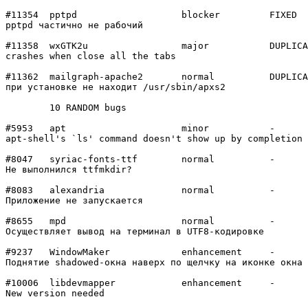
#11354	pptpd           	blocker 	FIXED

pptpd частично не рабочий

#11358	wxGTK2u         	major   	DUPLICATE

crashes when close all the tabs

#11362	mailgraph-apache2	normal  	DUPLICATE

при установке не находит /usr/sbin/apxs2

	10 RANDOM bugs

#5953	apt             	minor   	-

apt-shell's `ls' command doesn't show up by completion

#8047	syriac-fonts-ttf	normal  	-

Не выполнился ttfmkdir?

#8083	alexandria      	normal  	-

Приложение не запускается

#8655	mpd             	normal  	-

Осуществляет вывод на терминал в UTF8-кодировке

#9237	WindowMaker     	enhancement	-

Поднятие shadowed-окна наверх по щелчку на иконке окна

#10006	libdevmapper    	enhancement	-

New version needed
