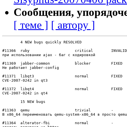
Сообщения, упорядоч
[ теме ]
[ автору ]
	4 NEW bugs quickly RESOLVED

#11366	ruby            	critical	INVALID

при использовании ajax - баг с кодировкой

#11369	jabber-common   	blocker 	FIXED

Не работает jabber-config

#11371	libqt3          	normal  	FIXED

CVE-2007-0242 in qt3

#11372	libqt4          	normal  	FIXED

CVE-2007-0242 in qt4

	15 NEW bugs

#11363	qemu            	trivial 	-

В x86_64 переименовать qemu-system-x86_64 в просто qemu

#11364	alterator-fbi   	normal  	-
