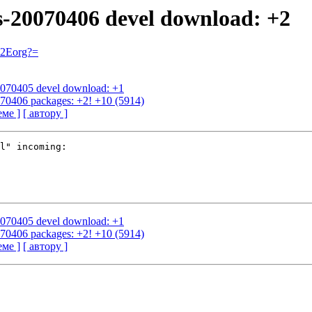
us-20070406 devel download: +2
=2Eorg?=
20070405 devel download: +1
0070406 packages: +2! +10 (5914)
еме ]
[ автору ]
l" incoming:

20070405 devel download: +1
0070406 packages: +2! +10 (5914)
еме ]
[ автору ]