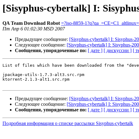
[Sisyphus-cybertalk] I: Sisyph
QA Team Download Robot
=?iso-8859-1?q?qa_=CE=C1_altlinux
Пт Апр 6 01:02:30 MSD 2007
Предыдущее сообщение:
[Sisyphus-cybertalk] I: Sisyphus-
Следующее сообщение:
[Sisyphus-cybertalk] I: Sisyphus-2
Сообщения, упорядоченные по:
[ дате ]
[ дискуссии ]
[ т
List of files which have been downloaded from the "deve
jpackage-utils-1.7.3-alt3.src.rpm

ktorrent-2.1.3-alt1.src.rpm

Предыдущее сообщение:
[Sisyphus-cybertalk] I: Sisyphus-
Следующее сообщение:
[Sisyphus-cybertalk] I: Sisyphus-2
Сообщения, упорядоченные по:
[ дате ]
[ дискуссии ]
[ т
Подробная информация о списке рассылки Sisyphus-cybertalk