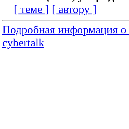
[ теме ]
[ автору ]
Подробная информация о 
cybertalk