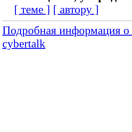
[ теме ]
[ автору ]
Подробная информация о 
cybertalk