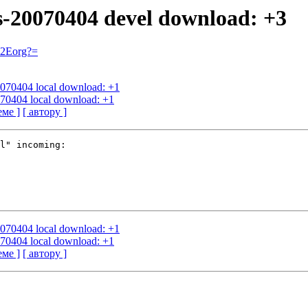
us-20070404 devel download: +3
=2Eorg?=
20070404 local download: +1
070404 local download: +1
еме ]
[ автору ]
l" incoming:

20070404 local download: +1
070404 local download: +1
еме ]
[ автору ]