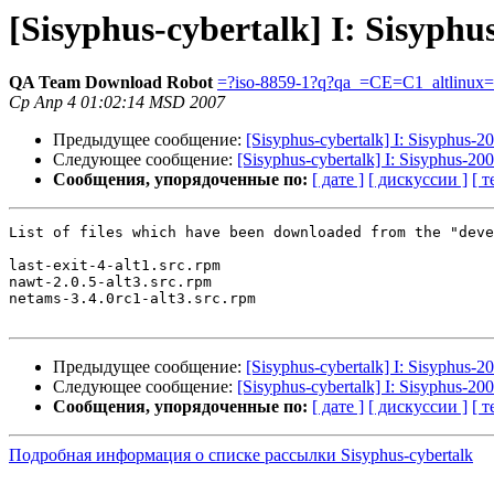
[Sisyphus-cybertalk] I: Sisyph
QA Team Download Robot
=?iso-8859-1?q?qa_=CE=C1_altlinux
Ср Апр 4 01:02:14 MSD 2007
Предыдущее сообщение:
[Sisyphus-cybertalk] I: Sisyphus-
Следующее сообщение:
[Sisyphus-cybertalk] I: Sisyphus-20
Сообщения, упорядоченные по:
[ дате ]
[ дискуссии ]
[ т
List of files which have been downloaded from the "deve
last-exit-4-alt1.src.rpm

nawt-2.0.5-alt3.src.rpm

netams-3.4.0rc1-alt3.src.rpm

Предыдущее сообщение:
[Sisyphus-cybertalk] I: Sisyphus-
Следующее сообщение:
[Sisyphus-cybertalk] I: Sisyphus-20
Сообщения, упорядоченные по:
[ дате ]
[ дискуссии ]
[ т
Подробная информация о списке рассылки Sisyphus-cybertalk