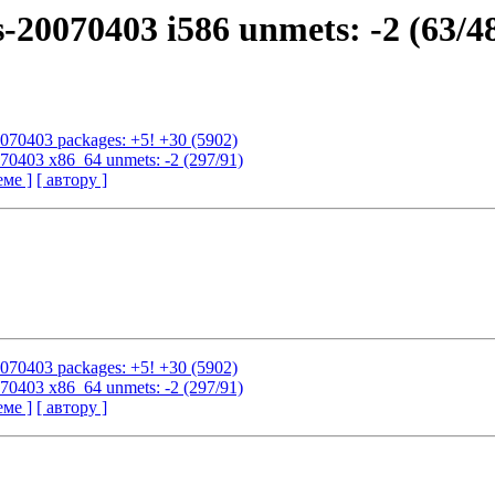
s-20070403 i586 unmets: -2 (63/4
20070403 packages: +5! +30 (5902)
0070403 x86_64 unmets: -2 (297/91)
еме ]
[ автору ]
20070403 packages: +5! +30 (5902)
0070403 x86_64 unmets: -2 (297/91)
еме ]
[ автору ]