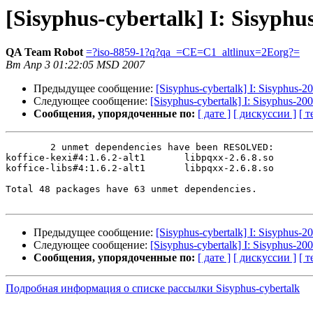
[Sisyphus-cybertalk] I: Sisyphu
QA Team Robot
=?iso-8859-1?q?qa_=CE=C1_altlinux=2Eorg?=
Вт Апр 3 01:22:05 MSD 2007
Предыдущее сообщение:
[Sisyphus-cybertalk] I: Sisyphus-
Следующее сообщение:
[Sisyphus-cybertalk] I: Sisyphus-2
Сообщения, упорядоченные по:
[ дате ]
[ дискуссии ]
[ т
	2 unmet dependencies have been RESOLVED:

koffice-kexi#4:1.6.2-alt1	libpqxx-2.6.8.so

koffice-libs#4:1.6.2-alt1	libpqxx-2.6.8.so

Total 48 packages have 63 unmet dependencies.

Предыдущее сообщение:
[Sisyphus-cybertalk] I: Sisyphus-
Следующее сообщение:
[Sisyphus-cybertalk] I: Sisyphus-2
Сообщения, упорядоченные по:
[ дате ]
[ дискуссии ]
[ т
Подробная информация о списке рассылки Sisyphus-cybertalk