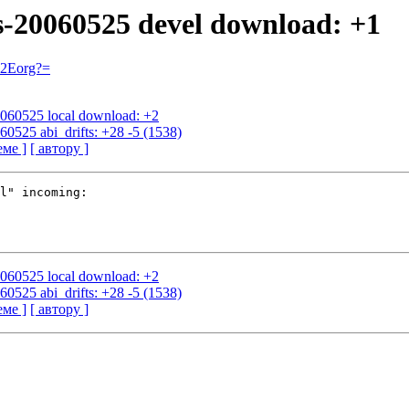
us-20060525 devel download: +1
=2Eorg?=
20060525 local download: +2
60525 abi_drifts: +28 -5 (1538)
еме ]
[ автору ]
l" incoming:

20060525 local download: +2
60525 abi_drifts: +28 -5 (1538)
еме ]
[ автору ]