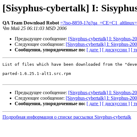
[Sisyphus-cybertalk] I: Sisyph
QA Team Download Robot
=?iso-8859-1?q?qa_=CE=C1_altlinux
Чт Май 25 06:11:03 MSD 2006
Предыдущее сообщение:
[Sisyphus-cybertalk] I: Sisyphus-
Следующее сообщение:
[Sisyphus-cybertalk] I: Sisyphus-200
Сообщения, упорядоченные по:
[ дате ]
[ дискуссии ]
[ т
List of files which have been downloaded from the "deve
parted-1.6.25.1-alt1.src.rpm

Предыдущее сообщение:
[Sisyphus-cybertalk] I: Sisyphus-
Следующее сообщение:
[Sisyphus-cybertalk] I: Sisyphus-200
Сообщения, упорядоченные по:
[ дате ]
[ дискуссии ]
[ т
Подробная информация о списке рассылки Sisyphus-cybertalk