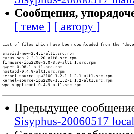
Сообщения, упорядоч
[ теме ]
[ автору ]
List of files which have been downloaded from the "deve
amavisd-new-2.4.1-alt1.src.rpm

cyrus-sasl2-2.1.20-alt8.src.rpm

firmware-ipw2200-3.0-3.0-alt1.1.src.rpm

gwget-0.98.1-alt1.src.rpm

hostapd-0.4.9-alt1.src.rpm

kernel-source-ipw2100-1.2.1-1.2.1-alt1.src.rpm

kernel-source-ipw2200-1.1.2-1.1.2-alt1.src.rpm

wpa_supplicant-0.4.9-alt1.src.rpm

Предыдущее сообщени
Sisyphus-20060517 loca