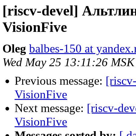
[riscv-devel] Альтли
VisionFive
Oleg
balbes-150 at yandex.
Wed May 25 13:11:26 MSK
Previous message:
[riscv
VisionFive
Next message:
[riscv-de
VisionFive
Messages sorted by:
[ d