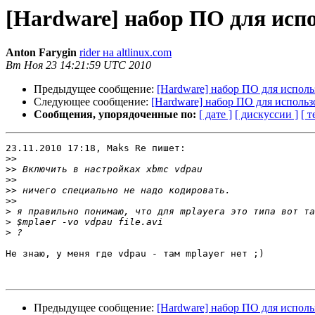
[Hardware] набор ПО для испо
Anton Farygin
rider на altlinux.com
Вт Ноя 23 14:21:59 UTC 2010
Предыдущее сообщение:
[Hardware] набор ПО для исполь
Следующее сообщение:
[Hardware] набор ПО для использо
Сообщения, упорядоченные по:
[ дате ]
[ дискуссии ]
[ т
23.11.2010 17:18, Maks Re пишет:

>>
>>
>>
>>
>>
>
>
>
Не знаю, у меня где vdpau - там mplayer нет ;)

Предыдущее сообщение:
[Hardware] набор ПО для исполь