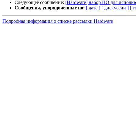
Следующее сообщение:
[Hardware] набор ПО для использо
Сообщения, упорядоченные по:
[ дате ]
[ дискуссии ]
[ т
Подробная информация о списке рассылки Hardware