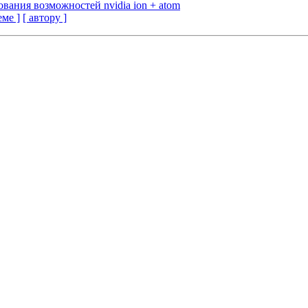
вания возможностей nvidia ion + atom
еме ]
[ автору ]