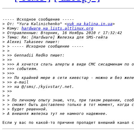
----- Исходное сообщение -----

>
 От: "Yura Kalinichenko" <
yuk на kalina.in.ua
>
 Кому: 
hardware на lists.altlinux.org
>
>
>
>
>
>
>
>
>
>
>
>
>
>
>
>
>
>
>