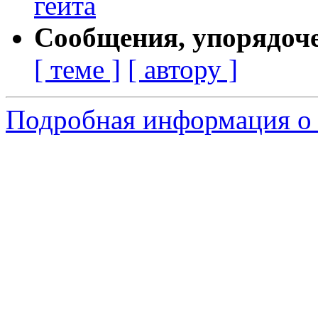
гейта
Сообщения, упорядоч
[ теме ]
[ автору ]
Подробная информация о 