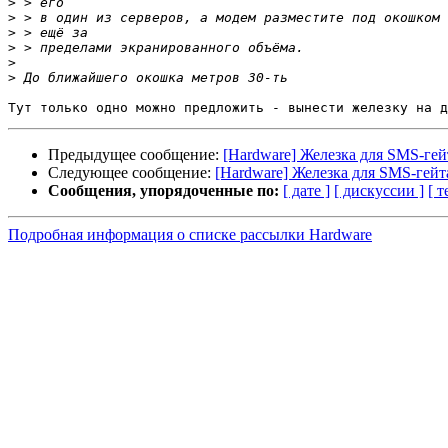
>
>
>
>
>
>
Предыдущее сообщение:
[Hardware] Железка для SMS-гей
Следующее сообщение:
[Hardware] Железка для SMS-гейт
Сообщения, упорядоченные по:
[ дате ]
[ дискуссии ]
[ т
Подробная информация о списке рассылки Hardware