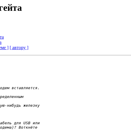
гейта
та
а
еме ]
[ автору ]