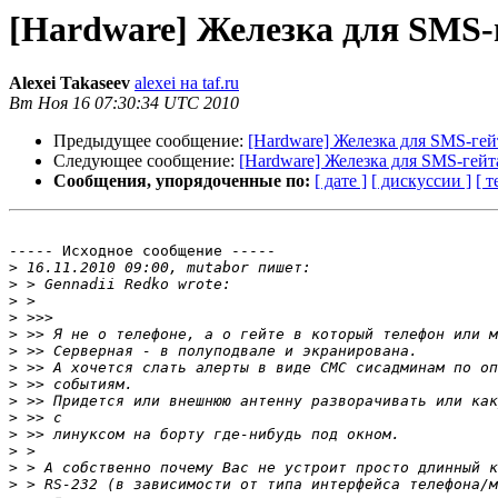
[Hardware] Железка для SMS-
Alexei Takaseev
alexei на taf.ru
Вт Ноя 16 07:30:34 UTC 2010
Предыдущее сообщение:
[Hardware] Железка для SMS-гей
Следующее сообщение:
[Hardware] Железка для SMS-гейт
Сообщения, упорядоченные по:
[ дате ]
[ дискуссии ]
[ т
----- Исходное сообщение -----

>
>
>
>
>
>
>
>
>
>
>
>
>
>