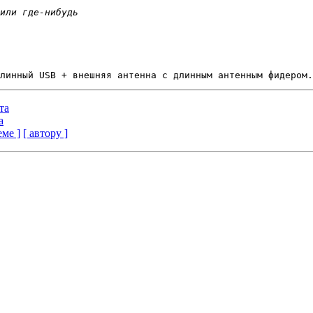
та
а
еме ]
[ автору ]