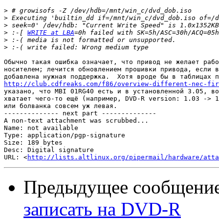
>
>
>
>
 :-[ 
WRITE at LBA
>
>
Обычно такая ошибка означает, что привод не желает рабо
носителем; лечится обновлением прошивки привода, если в
http://club.cdfreaks.com/f86/overview-different-nec-fir

указано, что MBI 01RG40 есть и в установленной 3.05, во
хватает чего-то ещё (например, DVD-R version: 1.03 -> 1
или болванка совсем уж левая.

-------------- next part --------------

A non-text attachment was scrubbed...

Name: not available

Type: application/pgp-signature

Size: 189 bytes

Desc: Digital signature

URL: <
http://lists.altlinux.org/pipermail/hardware/atta
Предыдущее сообщени
записать на DVD-R