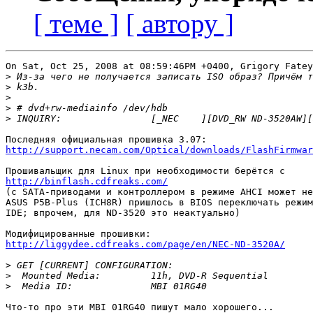
[ теме ]
[ автору ]
On Sat, Oct 25, 2008 at 08:59:46PM +0400, Grigory Fatey
>
>
>
>
>
http://support.necam.com/Optical/downloads/FlashFirmwar
http://binflash.cdfreaks.com/

(с SATA-приводами и контроллером в режиме AHCI может не
ASUS P5B-Plus (ICH8R) пришлось в BIOS переключать режим
IDE; впрочем, для ND-3520 это неактуально)

http://liggydee.cdfreaks.com/page/en/NEC-ND-3520A/
>
>
>
Что-то про эти MBI 01RG40 пишут мало хорошего...
