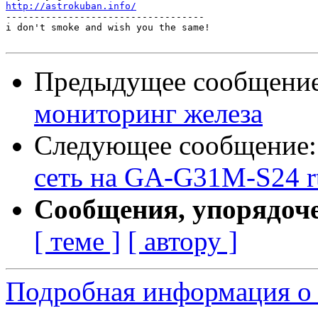
http://astrokuban.info/

-----------------------------------

i don't smoke and wish you the same!

Предыдущее сообщени
мониторинг железа
Следующее сообщение
сеть на GA-G31M-S24 rt
Сообщения, упорядоч
[ теме ]
[ автору ]
Подробная информация о 