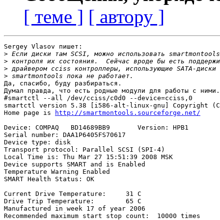
[ теме ]
[ автору ]
Sergey Vlasov пишет:

>
>
>
>
Да, спасибо, буду разбираться.

Думал правда, что есть родные модули для работы с ними.
#smartctl --all /dev/cciss/c0d0 --device=cciss,0

smartctl version 5.38 [i586-alt-linux-gnu] Copyright (C
Home page is 
http://smartmontools.sourceforge.net/
Device: COMPAQ   BD14689BB9       Version: HPB1

Serial number: DAA1P6405FS70617

Device type: disk

Transport protocol: Parallel SCSI (SPI-4)

Local Time is: Thu Mar 27 15:51:39 2008 MSK

Device supports SMART and is Enabled

Temperature Warning Enabled

SMART Health Status: OK

Current Drive Temperature:     31 C

Drive Trip Temperature:        65 C

Manufactured in week 17 of year 2006

Recommended maximum start stop count:  10000 times
