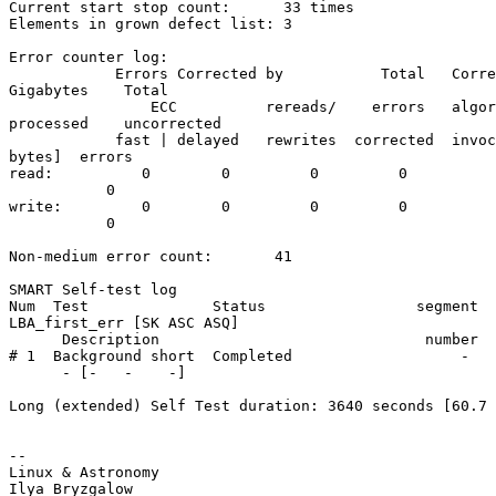
Current start stop count:      33 times

Elements in grown defect list: 3

Error counter log:

            Errors Corrected by           Total   Corre
Gigabytes    Total

                ECC          rereads/    errors   algor
processed    uncorrected

            fast | delayed   rewrites  corrected  invoc
bytes]  errors

read:          0        0         0         0          
           0

write:         0        0         0         0          
           0

Non-medium error count:       41

SMART Self-test log

Num  Test              Status                 segment  
LBA_first_err [SK ASC ASQ]

      Description                              number  
# 1  Background short  Completed                   -   
      - [-   -    -]

Long (extended) Self Test duration: 3640 seconds [60.7 
-- 

Linux & Astronomy
