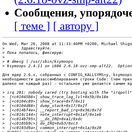
Сообщения, упорядоч
[ теме ]
[ автору ]
On Wed, Mar 26, 2008 at 11:33:40PM +0200, Michael Shigo
>
>
>
>
>
Для ядер 2.6.x, собранных с CONFIG_KALLSYMS=y, ksymoops
необходимости дизассемблирования строки Code: (чем прих
далеко не каждый раз) - остальное уже делается самим яд
>
>
>
>
>
>
>
>
>