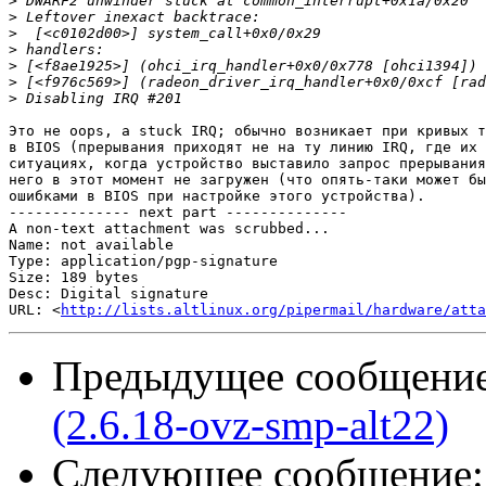
>
>
>
>
>
>
>
Это не oops, а stuck IRQ; обычно возникает при кривых т
в BIOS (прерывания приходят не на ту линию IRQ, где их 
ситуациях, когда устройство выставило запрос прерывания
него в этот момент не загружен (что опять-таки может бы
ошибками в BIOS при настройке этого устройства).

-------------- next part --------------

A non-text attachment was scrubbed...

Name: not available

Type: application/pgp-signature

Size: 189 bytes

Desc: Digital signature

URL: <
http://lists.altlinux.org/pipermail/hardware/atta
Предыдущее сообщени
(2.6.18-ovz-smp-alt22)
Следующее сообщение