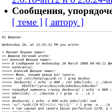
Сообщения, упорядоч
[ теме ]
[ автору ]
Hi Шишков!

Wednesday 26, at 12:35:31 PM you wrote:

>
>>
>>>
>>>>
>>>>
>>>>>
>>>>>>
>>>>>>
>>>>>
>>>>>
>>>>
>>>>
>>>>
>>>>
>>>>
>>>>